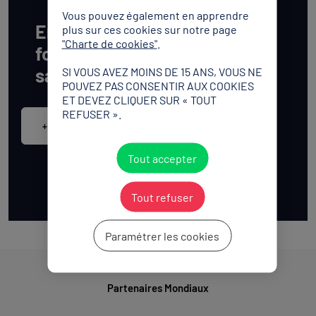
Vous pouvez également en apprendre
En savoir plus sur la
plus sur ces cookies sur notre page
"Charte de cookies"
.
formation Educateur sport
santé
SI VOUS AVEZ MOINS DE 15 ANS, VOUS NE
POUVEZ PAS CONSENTIR AUX COOKIES
ET DEVEZ CLIQUER SUR « TOUT
REFUSER ».
+ d'infos
Tout accepter
Tout refuser
Paramétrer les cookies
Partenaires Mondiaux